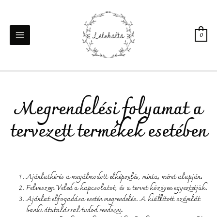
0
Megrendelési folyamat a
tervezett termékek esetében
Ajánlatkérés a megálmodott elképzelés, minta, méret alapján.
Felveszem Veled a kapcsolatot, és a tervet közösen egyeztetjük.
Ajánlat elfogadása esetén megrendelés. A kiállított számlát
banki átutalással tudod rendezni.