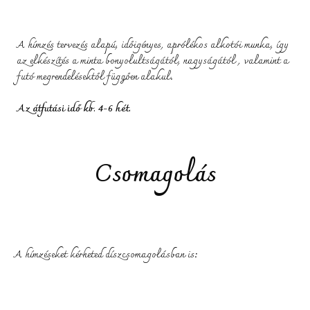
A hímzés tervezés alapú, időigényes, aprólékos
alkotói munka
, így
az elkészítés a minta bonyolultságától, nagyságától , valamint a
futó megrendelésektől függően alakul.
Az átfutási idő kb. 4-6 hét.
Csomagolás
A hímzéseket kérheted díszcsomagolásban is: