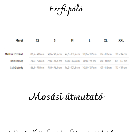
Férfi póló
Mosási útmutató