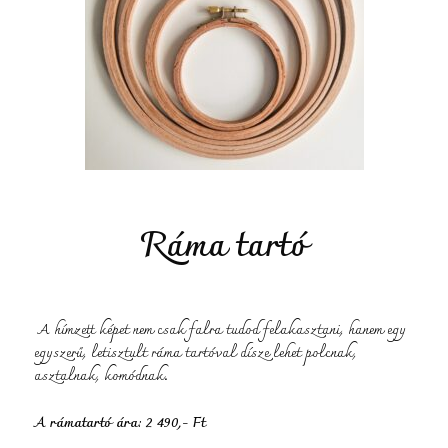
Ráma tartó
A hímzett képet nem csak falra tudod felakasztani, hanem egy
egyszerű, letisztult ráma tartóval dísze lehet polcnak,
asztalnak, komódnak.
A rámatartó ára: 2 490,- Ft