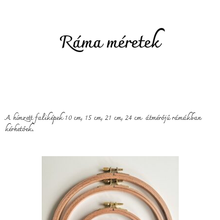
Ráma méretek
A hímzett faliképek 10 cm, 15 cm, 21 cm, 24 cm átmérőjű rámákban
kérhetőek.