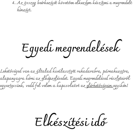
Az összeg beérkezését követően elkezdem készíteni a megrendelt
hímzést.
Egyedi megrendelések
Lehetőséged van az általad kiválasztott ruhadarabra, párnahuzatra,
alapanyagra kérni az elképzelésedet. Egyedi megrendelésed részleteiről
egyeztessünk, vedd fel velem a kapcsolatot az
elérhetőségeim
egyikén!
Elkészítési idő