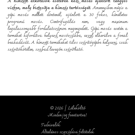
A hímzett alkotások esetében kézi mosás ajánlott langyos
vízben, mely biztosítja a hímzés tartósságát.
Amennyiben mégis a
gépi mosás mellett döntenél, ajánlott a 30 fokos, kíméletes
programú mosás. Centrifugálás nem, vagy maximum
legalacsonyabb fordulatszámon megengedett. Gépi mosás esetén a
terméket kifordítva helyezd mosózsákba, ezzel elkerülve a fonal
beakadását. A hímzett termékeket
tilos szárítógépbe helyezni, csak
szárítókötélen, szabad levegőn szárítható.
© 2026 | Léleköltő
Minden jog fenntartva!
Tudnivalók
Általános szerződései feltételek