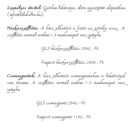
Személyes átvétel:
Győrben lehetséges, előre egyeztetett időpontban
(
i
nfo@lelekolto.hu
).
Házhozszállítás:
A kész alkotást a futár az ajtódig viszi.
A
szállítás normál esetben 1-3 munkanapot vesz igénybe.
GLS házhozszállítás: 2940,- Ft
Foxpost házhozszállítás: 2400,- Ft
Csomagpontok:
A kész alkotást csomagpontokon is lehetőséged
van átvenni.
A szállítás normál esetben 1-3 munkanapot vesz
igénybe.
GLS csomagpont: 2940,- Ft
Foxpost csomagpont: 1140,- Ft