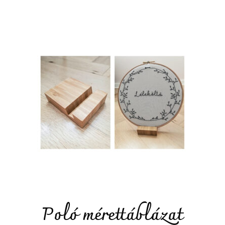
Poló mérettáblázat