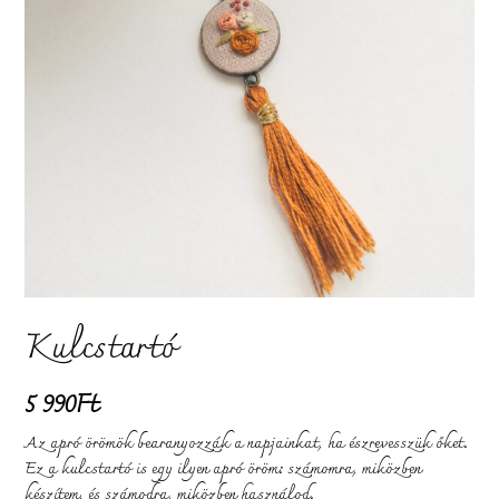
Kulcstartó
5 990
Ft
Az apró örömök bearanyozzák a napjainkat, ha észrevesszük őket.
Ez a kulcstartó is egy ilyen apró öröm: számomra, miközben
készítem, és számodra, miközben használod.