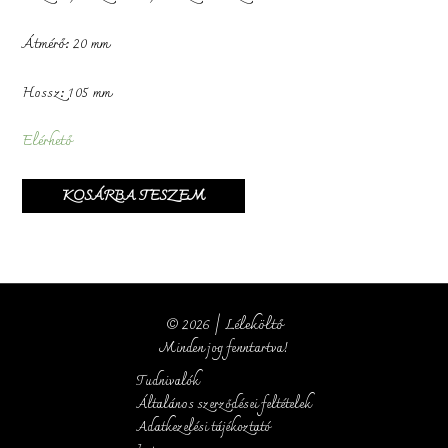
Átmérő: 20 mm
Hossz: 105 mm
Elérhető
KOSÁRBA TESZEM
© 2026 | Léleköltő
Minden jog fenntartva!
Tudnivalók
Általános szerződései feltételek
Adatkezelési tájékoztató