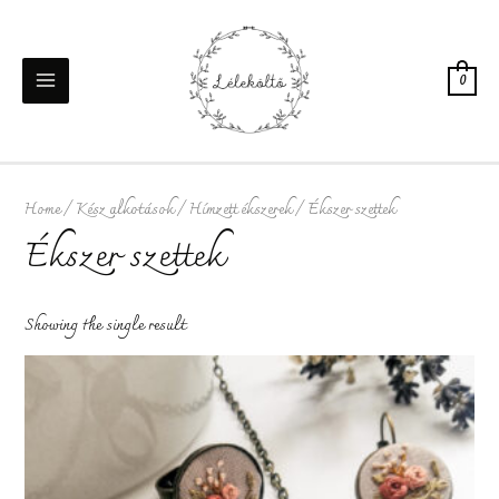
Skip
to
content
0
MAIN
MENU
Home
/
Kész alkotások
/
Hímzett ékszerek
/ Ékszer szettek
Ékszer szettek
Showing the single result