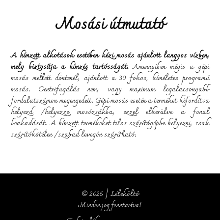
Mosási útmutató
A hímzett alkotások esetében kézi mosás ajánlott langyos vízben,
mely biztosítja a hímzés tartósságát.
Amennyiben mégis a gépi
mosás mellett döntenél, ajánlott a 30 fokos, kíméletes programú
mosás. Centrifugálás nem, vagy maximum legalacsonyabb
fordulatszámon megengedett. Gépi mosás esetén a terméket kifordítva
helyezd /helyezze mosózsákba, ezzel elkerülve a fonal
beakadását. A hímzett termékeket tilos szárítógépbe helyezni, csak
szárítókötélen /szabad levegőn szárítható.
© 2026 | Léleköltő
Minden jog fenntartva!