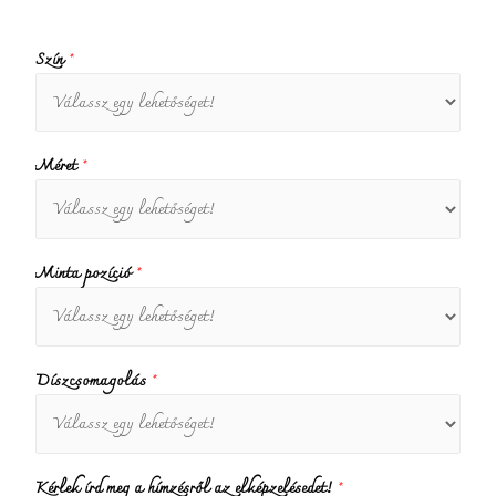
Szín
*
Méret
*
Minta pozíció
*
Díszcsomagolás
*
Kérlek írd meg a hímzésről az elképzelésedet!
*