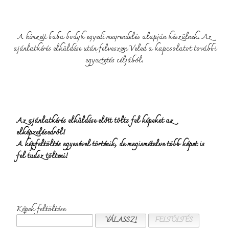
A
hímzett baba bodyk egyedi megrendelés alapján készülnek. Az
ajánlatkérés elküldése után felveszem Veled a kapcsolatot további
egyeztetés céljából.
Az ajánlatkérés elküldése előtt tölts fel képeket az
elképzelésedről!
A képfeltöltés egyesével történik, de megismételve több képet is
fel tudsz tölteni!
Képek feltöltése