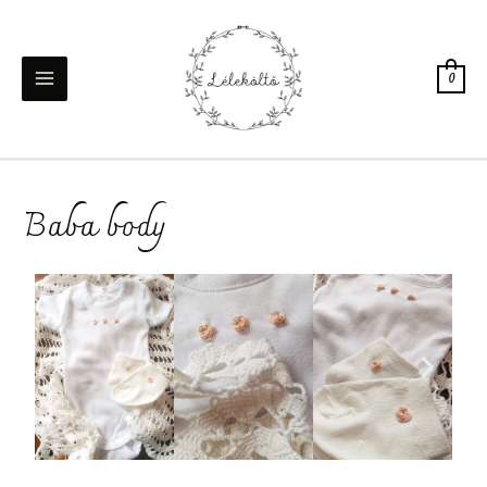
0
Baba body