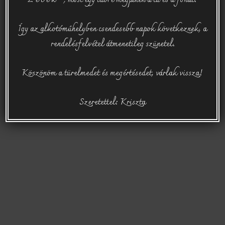
L é l e k , most egy időre megpihen a tű és a fonal.
Így az alkotóműhelyben csendesebb napok következnek, a
rendelésfelvétel átmenetileg szünetel.
Köszönöm a türelmedet és megértésedet, várlak vissza!
Szeretettel: Kriszta